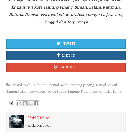
berbagai informasi sewa mobil terpercaya di kepulauan riau,
khusus nya kota Tanjung Pinang, Bintan, Batam, Karimun,
Natuna. Dengan visi menjadi perusahaan penyedia jasa yang
Unggul dan Terpercaya
TWEET
LIKE IT
GOOGLE +
rental mobil di bintan
,
rental mobil tanjung pinang
,
Rental Mobil
Tanjung Uban
,
sewa bus
,
sewa Hiace Tanjung Pinang
,
sewa mobil bintan
Riski Rifandi
Riski Rifandi