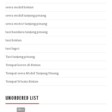
sewa mobil bintan
sewa mobil tanjung pinang
sewa motor tanjung pinang
taxi bandara tanjung pinang
taxi bintan
taxi lagoi
Taxi tanjung pinang
Tempat keren di Bintan
Tempat sewa Mobil Tanjung Pinang
Tempat Wisata Bintan
UNORDERED LIST
1113957
likes