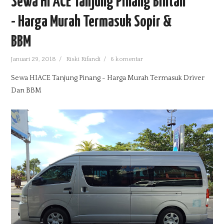
Sewa HI ACE Tanjung Pinang Bintan
BUSINESS
- Harga Murah Termasuk Sopir &
DOWNLOADS
BBM
Januari 29, 2018
/
Riski Rifandi
/
6 komentar
PARENT CATEGORY
Sewa HIACE Tanjung Pinang - Harga Murah Termasuk Driver
FEATURED
Dan BBM
HEALTH
UNCATEGORIZED