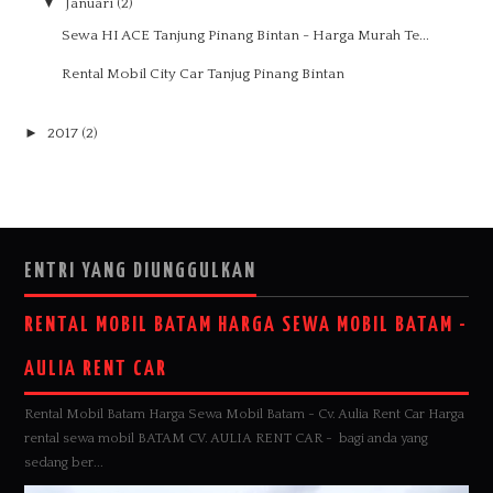
▼
Januari
(2)
Sewa HI ACE Tanjung Pinang Bintan - Harga Murah Te...
Rental Mobil City Car Tanjug Pinang Bintan
►
2017
(2)
ENTRI YANG DIUNGGULKAN
RENTAL MOBIL BATAM HARGA SEWA MOBIL BATAM -
AULIA RENT CAR
Rental Mobil Batam Harga Sewa Mobil Batam - Cv. Aulia Rent Car Harga
rental sewa mobil BATAM CV. AULIA RENT CAR - bagi anda yang
sedang ber...