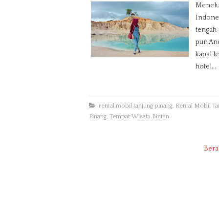
Menelus
Indones
tengah-
pun An
kapal l
hotel...
rental mobil tanjung pinang
,
Rental Mobil T
Pinang
,
Tempat Wisata Bintan
Bera