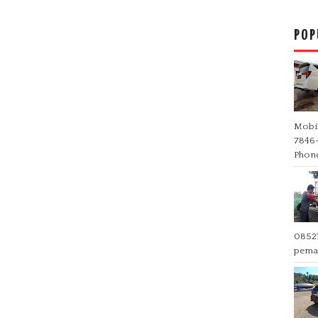
POP
Mobil
7846-
Phone
0852
pemas