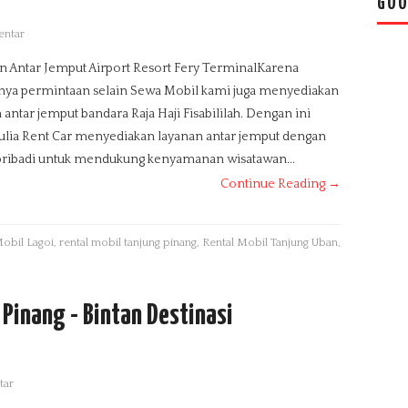
GOO
entar
 Antar Jemput Airport Resort Fery TerminalKarena
nya permintaan selain Sewa Mobil kami juga menyediakan
 antar jemput bandara Raja Haji Fisabililah. Dengan ini
ulia Rent Car menyediakan layanan antar jemput dengan
pribadi untuk mendukung kenyamanan wisatawan...
Continue Reading →
Mobil Lagoi
,
rental mobil tanjung pinang
,
Rental Mobil Tanjung Uban
,
Pinang - Bintan Destinasi
tar