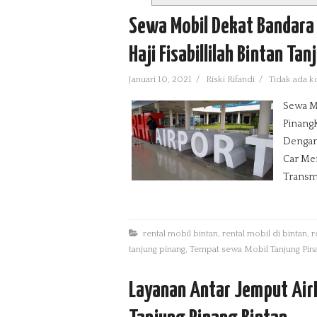
Sewa Mobil Dekat Bandara 
Haji Fisabillilah Bintan Ta
Januari 10, 2021
/
Riski Rifandi
/
Tidak ada 
Sewa Mo
Pinang
Dengan 
Car Me
Transmi
rental mobil bintan
,
rental mobil di bintan
,
r
tanjung pinang
,
Tempat sewa Mobil Tanjung Pin
Layanan Antar Jemput AirP