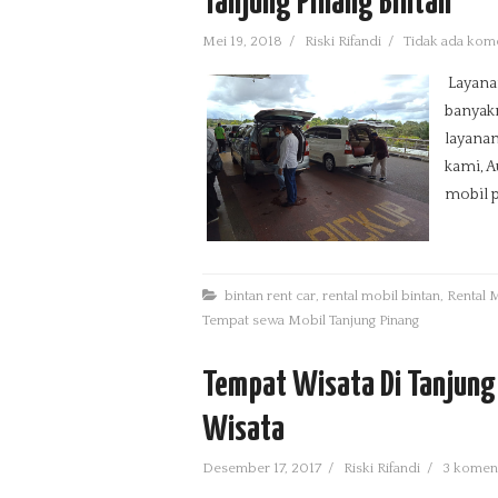
Tanjung Pinang Bintan
Mei 19, 2018
/
Riski Rifandi
/
Tidak ada kom
Layanan
banyak
layanan
kami, A
mobil 
bintan rent car
,
rental mobil bintan
,
Rental 
Tempat sewa Mobil Tanjung Pinang
Tempat Wisata Di Tanjung 
Wisata
Desember 17, 2017
/
Riski Rifandi
/
3 komen