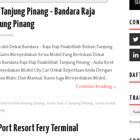
Tanjung Pinang - Bandara Raja
CON
njung Pinang
komentar
bil Dekat Bandara - Raja Haji Fisabillilah Bintan Tanjung
Kami Menyediakan Sewa Mobil Yang Berlokasi Dekat
Bandara Raja Haji Fisabilillah Tanjung Pinang - Aulia Rent
nyediakan Mobil City Car Untuk Keperluan Anda Dengan
DAF
si Matic Dan Manual. Kami Juga Menyediakan Mobil...
Continue Reading →
TRA
ental mobil tanjung pinang
,
sewa Hiace Tanjung Pinang
,
sewa mobil
ang
Powe
ort Resort Fery Terminal