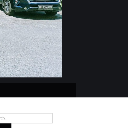
h for: