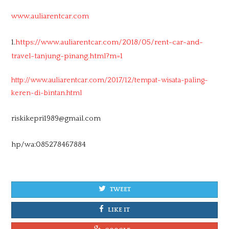
www.auliarentcar.com
1.
https://www.auliarentcar.com/2018/05/rent-car-and-
travel-tanjung-pinang.html?m=1
http://www.auliarentcar.com/2017/12/tempat-wisata-paling-
keren-di-bintan.html
riskikepri1989@gmail.com
hp/wa:085278467884
TWEET
LIKE IT