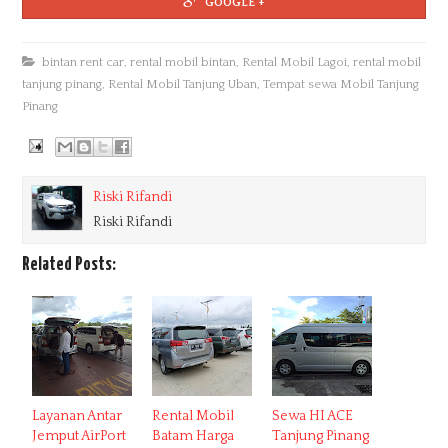
GOOGLE +
bintan rent car
,
rental mobil bintan
,
Rental Mobil Lagoi
,
rental mobil
tanjung pinang
,
Rental Mobil Tanjung Uban
,
Tempat sewa Mobil Tanjung
Pinang
Riski Rifandi
Riski Rifandi
Related Posts:
Layanan Antar
Rental Mobil
Sewa HI ACE
Jemput AirPort
Batam Harga
Tanjung Pinang