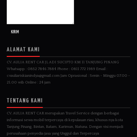
ALAMAT KAMI
CV. AULIA RENT CAR JL ADI SUCIPTO KM 11 TANJUNG PINANG
Whatsapp : 0852 7846 7884 Phone : 0811 772 1989 Email :
cvauliariskianindya@gmail.com Jam Oprasional : Senin - Minggu 07.00 -
21.00 wib Online : 24 jam
TENTANG KAMI
CV. AULIA RENT CAR merupakan Travel Service dengan berbagai
informasi sewa mobil terpercaya di kepulauan riau, khusus nya kota
Tanjung Pinang, Bintan, Batam, Karimun, Natuna. Dengan visi menjadi
perusahaan penyedia jasa yang Unggul dan Terpercaya