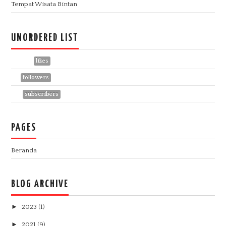
Tempat Wisata Bintan
UNORDERED LIST
1113957
likes
441
followers
758
subscribers
PAGES
Beranda
BLOG ARCHIVE
►
2023
(1)
►
2021
(9)